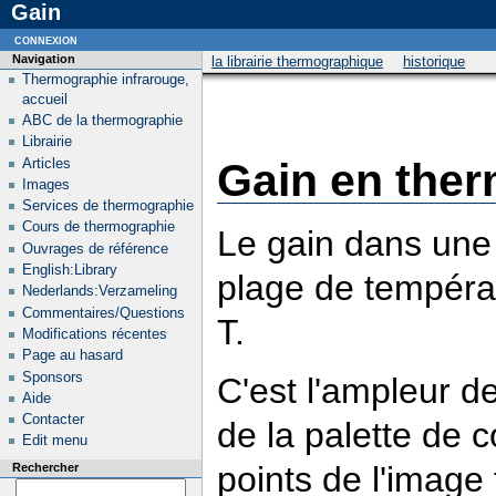
Gain
connexion
Navigation
la librairie thermographique
historique
Thermographie infrarouge,
accueil
ABC de la thermographie
Librairie
Articles
Gain en the
Images
Services de thermographie
Cours de thermographie
Le gain dans une
Ouvrages de référence
English:Library
plage de tempéra
Nederlands:Verzameling
Commentaires/Questions
T.
Modifications récentes
Page au hasard
Sponsors
C'est l'ampleur d
Aide
Contacter
de la palette de 
Edit menu
points de l'image
Rechercher