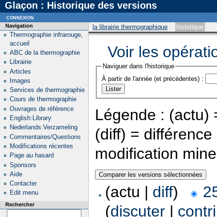
Glaçon : Historique des versions
connexion
Navigation
la librairie thermographique
historique
Thermographie infrarouge,
accueil
Voir les opérati
ABC de la thermographie
Librairie
Naviguer dans l'historique
Articles
À partir de l'année (et précédentes) :
Images
Services de thermographie
Cours de thermographie
Ouvrages de référence
Légende : (actu) =
English:Library
Nederlands:Verzameling
(diff) = différenc
Commentaires/Questions
Modifications récentes
modification min
Page au hasard
Sponsors
Aide
Contacter
(actu |
diff
)
2
Edit menu
Rechercher
(
discuter
|
contr