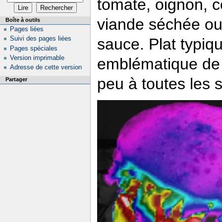
tomate, oignon, c
viande séchée ou
Boîte à outils
Pages liées
Suivi des pages liées
sauce. Plat typiqu
Pages spéciales
Version imprimable
emblématique de l
Adresse de cette version
peu à toutes les 
Partager