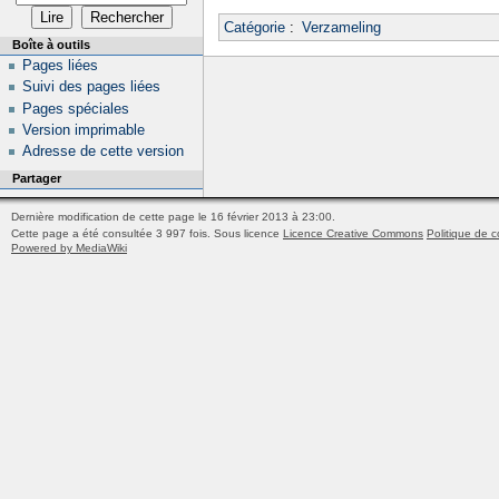
Catégorie
:
Verzameling
Boîte à outils
Pages liées
Suivi des pages liées
Pages spéciales
Version imprimable
Adresse de cette version
Partager
Dernière modification de cette page le 16 février 2013 à 23:00.
Cette page a été consultée 3 997 fois.
Sous licence
Licence Creative Commons
Politique de c
Powered by MediaWiki