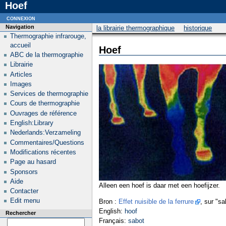
Hoef
connexion
Navigation
la librairie thermographique
historique
Thermographie infrarouge,
accueil
Hoef
ABC de la thermographie
Librairie
Articles
Images
Services de thermographie
Cours de thermographie
Ouvrages de référence
English:Library
Nederlands:Verzameling
Commentaires/Questions
Modifications récentes
Page au hasard
Sponsors
Aide
Alleen een hoef is daar met een hoefijzer.
Contacter
Edit menu
Bron :
Effet nuisible de la ferrure
, sur "s
English:
hoof
Rechercher
Français:
sabot