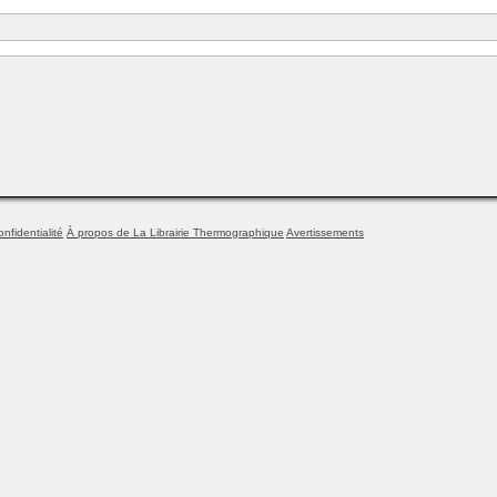
onfidentialité
À propos de La Librairie Thermographique
Avertissements