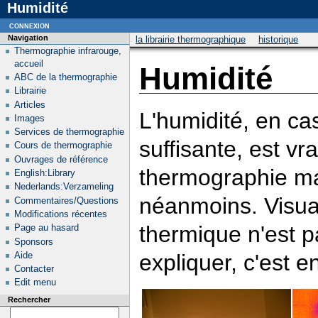
Humidité
connexion
Navigation
la librairie thermographique
historique
Thermographie infrarouge,
accueil
Humidité
ABC de la thermographie
Librairie
Articles
L'humidité, en ca
Images
Services de thermographie
suffisante, est vr
Cours de thermographie
Ouvrages de référence
thermographie mai
English:Library
Nederlands:Verzameling
néanmoins. Visua
Commentaires/Questions
Modifications récentes
thermique n'est p
Page au hasard
Sponsors
expliquer, c'est 
Aide
Contacter
Edit menu
Rechercher