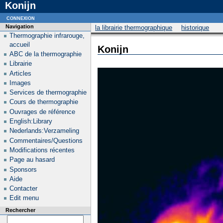
Konijn
connexion
Navigation
la librairie thermographique
historique
Thermographie infrarouge,
accueil
Konijn
ABC de la thermographie
Librairie
Articles
Images
Services de thermographie
Cours de thermographie
Ouvrages de référence
English:Library
Nederlands:Verzameling
Commentaires/Questions
Modifications récentes
Page au hasard
Sponsors
Aide
Contacter
Edit menu
Rechercher