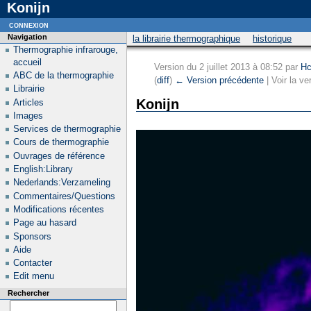
Konijn
connexion
Navigation
la librairie thermographique
historique
Thermographie infrarouge,
accueil
Version du 2 juillet 2013 à 08:52 par
Hc
ABC de la thermographie
(
diff
)
← Version précédente
| Voir la ve
Librairie
Konijn
Articles
Images
Services de thermographie
Cours de thermographie
Ouvrages de référence
English:Library
Nederlands:Verzameling
Commentaires/Questions
Modifications récentes
Page au hasard
Sponsors
Aide
Contacter
Edit menu
Rechercher