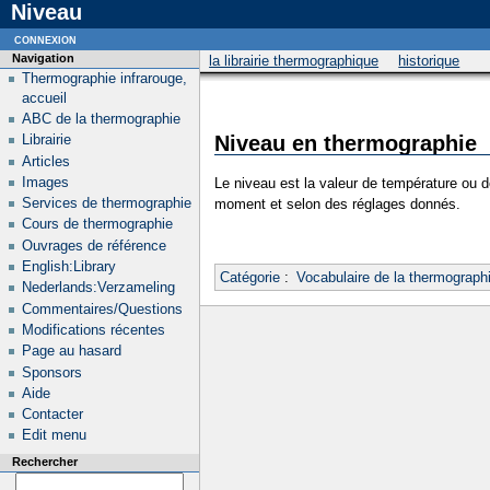
Niveau
connexion
Navigation
la librairie thermographique
historique
Thermographie infrarouge,
accueil
ABC de la thermographie
Niveau en thermographie
Librairie
Articles
Images
Le niveau est la valeur de température ou 
Services de thermographie
moment et selon des réglages donnés.
Cours de thermographie
Ouvrages de référence
English:Library
Catégorie
:
Vocabulaire de la thermograph
Nederlands:Verzameling
Commentaires/Questions
Modifications récentes
Page au hasard
Sponsors
Aide
Contacter
Edit menu
Rechercher