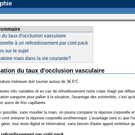
phie
ommaire
 du taux d'occlusion vasculaire
relle à un refroidissement par cold pack
s sur le sujet
atoire mais dans la vie courante?
ation du taux d'occlusion vasculaire
ature intérieure doit tourner autour de 36.6°C.
res très variables et en cas de refroidissement notre corps réagit par réflex
ulation sanguine pour pallier à la situation, l'avantage des extrémités, c'est
s aussi de fins capillaires.
i possible, sans mouiller la main, on pourra comparer la réponse corporelle en
vont entraver la réponse corporelle exothermique. L'avantage sera ici que l'on
érer, tout reste digital et informatisé, sans besoin d'autre apport extérieur qu
 refroidissement par cold pack