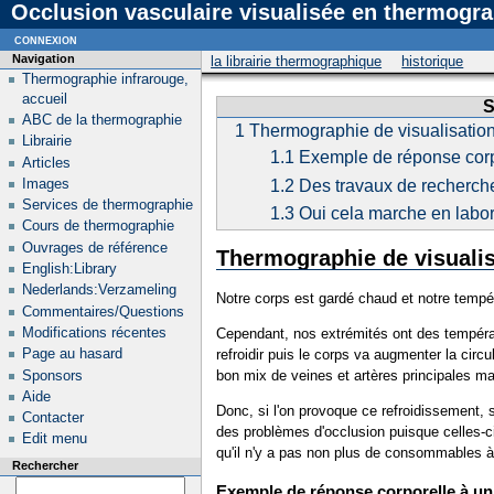
Occlusion vasculaire visualisée en thermogra
connexion
Navigation
la librairie thermographique
historique
Thermographie infrarouge,
accueil
S
ABC de la thermographie
1
Thermographie de visualisation
Librairie
1.1
Exemple de réponse corpo
Articles
Images
1.2
Des travaux de recherche
Services de thermographie
1.3
Oui cela marche en labor
Cours de thermographie
Ouvrages de référence
Thermographie de visualis
English:Library
Nederlands:Verzameling
Notre corps est gardé chaud et notre tempér
Commentaires/Questions
Modifications récentes
Cependant, nos extrémités ont des températu
Page au hasard
refroidir puis le corps va augmenter la circ
Sponsors
bon mix de veines et artères principales mai
Aide
Donc, si l'on provoque ce refroidissement, s
Contacter
des problèmes d'occlusion puisque celles-ci 
Edit menu
qu'il n'y a pas non plus de consommables à g
Rechercher
Exemple de réponse corporelle à un