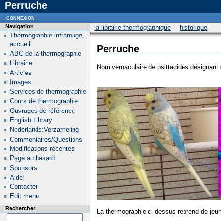
Perruche
connexion
Navigation
la librairie thermographique
historique
Thermographie infrarouge,
accueil
Perruche
ABC de la thermographie
Librairie
Nom vernaculaire de psittacidés désignant en
Articles
Images
Services de thermographie
Cours de thermographie
Ouvrages de référence
English:Library
Nederlands:Verzameling
Commentaires/Questions
Modifications récentes
Page au hasard
Sponsors
Aide
Contacter
Edit menu
Rechercher
La thermographie ci-dessus reprend de jeu