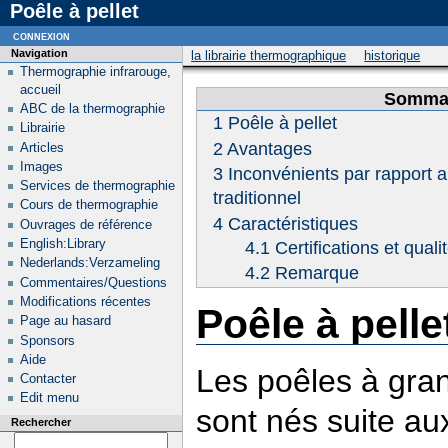
Poêle à pellet
connexion
Navigation
la librairie thermographique
historique
Thermographie infrarouge,
accueil
Somma
ABC de la thermographie
1
Poêle à pellet
Librairie
2
Avantages
Articles
Images
3
Inconvénients par rapport 
Services de thermographie
traditionnel
Cours de thermographie
4
Caractéristiques
Ouvrages de référence
English:Library
4.1
Certifications et quali
Nederlands:Verzameling
4.2
Remarque
Commentaires/Questions
Modifications récentes
Poêle à pelle
Page au hasard
Sponsors
Aide
Les poêles à gran
Contacter
Edit menu
sont nés suite au
Rechercher