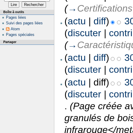
(
→
Certifications
Boîte à outils
Pages liées
(
actu
|
diff
)
30
Suivi des pages liées
Atom
(
discuter
|
contr
Pages spéciales
(
→
Caractéristi
Partager
(
actu
|
diff
)
30
(
discuter
|
contr
(
actu
| diff)
30
(
discuter
|
contr
.
(Page créée a
granulés de bois
infrarouge</met