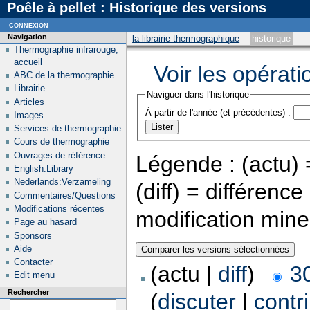
Poêle à pellet : Historique des versions
connexion
Navigation
la librairie thermographique
historique
Thermographie infrarouge,
accueil
Voir les opérati
ABC de la thermographie
Librairie
Naviguer dans l'historique
Articles
À partir de l'année (et précédentes) :
Images
Services de thermographie
Cours de thermographie
Ouvrages de référence
Légende : (actu) =
English:Library
Nederlands:Verzameling
(diff) = différenc
Commentaires/Questions
Modifications récentes
modification min
Page au hasard
Sponsors
Aide
Contacter
(actu |
diff
)
30
Edit menu
Rechercher
(
discuter
|
contr