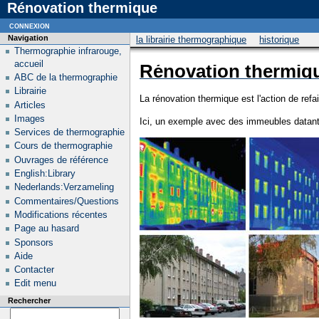
Rénovation thermique
connexion
Navigation
la librairie thermographique
historique
Thermographie infrarouge,
accueil
Rénovation thermiq
ABC de la thermographie
Librairie
La rénovation thermique est l'action de refai
Articles
Images
Ici, un exemple avec des immeubles datant
Services de thermographie
Cours de thermographie
Ouvrages de référence
English:Library
Nederlands:Verzameling
Commentaires/Questions
Modifications récentes
Page au hasard
Sponsors
Aide
Contacter
Edit menu
Rechercher