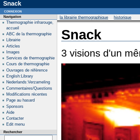
Snack
connexion
Navigation
la librairie thermographique
historique
Thermographie infrarouge,
accueil
Snack
ABC de la thermographie
Librairie
Articles
3 visions d'un mê
Images
Services de thermographie
Cours de thermographie
Ouvrages de référence
English:Library
Nederlands:Verzameling
Commentaires/Questions
Modifications récentes
Page au hasard
Sponsors
Aide
Contacter
Edit menu
Rechercher