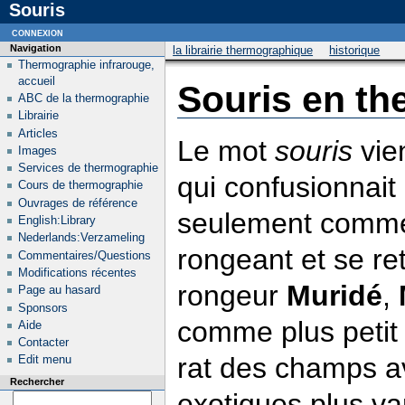
Souris
connexion
Navigation
la librairie thermographique
historique
Thermographie infrarouge,
accueil
Souris en t
ABC de la thermographie
Librairie
Articles
Le mot
souris
vie
Images
Services de thermographie
qui confusionnait 
Cours de thermographie
Ouvrages de référence
seulement comme 
English:Library
Nederlands:Verzameling
rongeant et se ret
Commentaires/Questions
Modifications récentes
rongeur
Muridé
,
Page au hasard
Sponsors
comme plus petit 
Aide
Contacter
rat des champs av
Edit menu
Rechercher
exotiques plus va