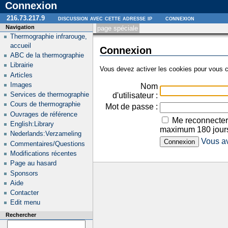
Connexion
216.73.217.9
discussion avec cette adresse ip
connexion
Navigation
page spéciale
Thermographie infrarouge,
accueil
Connexion
ABC de la thermographie
Librairie
Vous devez activer les cookies pour vous c
Articles
Images
Nom
Services de thermographie
d'utilisateur :
Cours de thermographie
Mot de passe :
Ouvrages de référence
Me reconnecter
English:Library
maximum 180 jour
Nederlands:Verzameling
Vous av
Commentaires/Questions
Modifications récentes
Page au hasard
Sponsors
Aide
Contacter
Edit menu
Rechercher