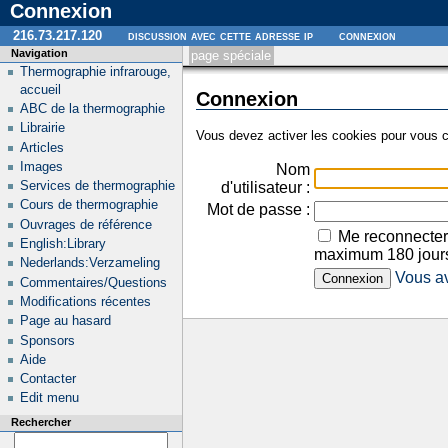
Connexion
216.73.217.120
discussion avec cette adresse ip
connexion
Navigation
page spéciale
Thermographie infrarouge,
accueil
Connexion
ABC de la thermographie
Librairie
Vous devez activer les cookies pour vous c
Articles
Images
Nom
Services de thermographie
d'utilisateur :
Cours de thermographie
Mot de passe :
Ouvrages de référence
Me reconnecter
English:Library
maximum 180 jour
Nederlands:Verzameling
Vous av
Commentaires/Questions
Modifications récentes
Page au hasard
Sponsors
Aide
Contacter
Edit menu
Rechercher