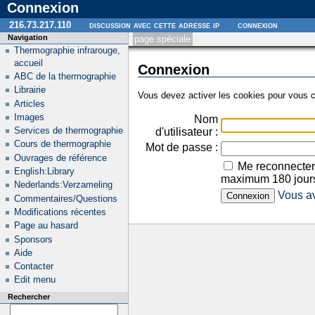
Connexion
216.73.217.110
discussion avec cette adresse ip
connexion
Navigation
page spéciale
Thermographie infrarouge,
accueil
Connexion
ABC de la thermographie
Librairie
Vous devez activer les cookies pour vous c
Articles
Images
Nom
Services de thermographie
d'utilisateur :
Cours de thermographie
Mot de passe :
Ouvrages de référence
Me reconnecter
English:Library
maximum 180 jour
Nederlands:Verzameling
Vous av
Commentaires/Questions
Modifications récentes
Page au hasard
Sponsors
Aide
Contacter
Edit menu
Rechercher