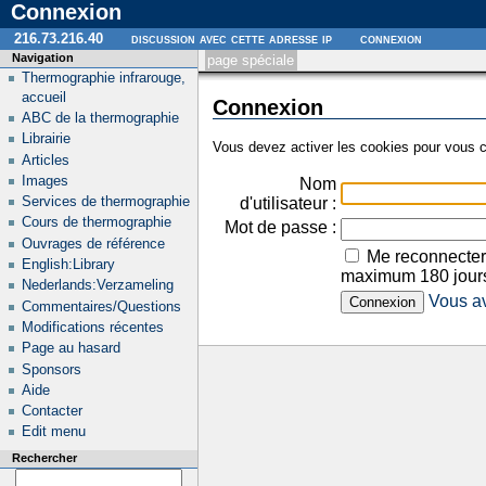
Connexion
216.73.216.40
discussion avec cette adresse ip
connexion
Navigation
page spéciale
Thermographie infrarouge,
accueil
Connexion
ABC de la thermographie
Librairie
Vous devez activer les cookies pour vous c
Articles
Images
Nom
Services de thermographie
d'utilisateur :
Cours de thermographie
Mot de passe :
Ouvrages de référence
Me reconnecter
English:Library
maximum 180 jour
Nederlands:Verzameling
Vous av
Commentaires/Questions
Modifications récentes
Page au hasard
Sponsors
Aide
Contacter
Edit menu
Rechercher