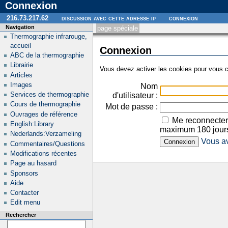
Connexion
216.73.217.62
discussion avec cette adresse ip
connexion
Navigation
page spéciale
Thermographie infrarouge,
accueil
Connexion
ABC de la thermographie
Librairie
Vous devez activer les cookies pour vous c
Articles
Images
Nom
Services de thermographie
d'utilisateur :
Cours de thermographie
Mot de passe :
Ouvrages de référence
Me reconnecter
English:Library
maximum 180 jour
Nederlands:Verzameling
Vous av
Commentaires/Questions
Modifications récentes
Page au hasard
Sponsors
Aide
Contacter
Edit menu
Rechercher