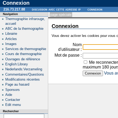
Connexion
216.73.217.88
discussion avec cette adresse ip
connexion
Navigation
page spéciale
Thermographie infrarouge,
accueil
Connexion
ABC de la thermographie
Librairie
Vous devez activer les cookies pour vous c
Articles
Images
Nom
Services de thermographie
d'utilisateur :
Cours de thermographie
Mot de passe :
Ouvrages de référence
Me reconnecter
English:Library
maximum 180 jour
Nederlands:Verzameling
Vous av
Commentaires/Questions
Modifications récentes
Page au hasard
Sponsors
Aide
Contacter
Edit menu
Rechercher