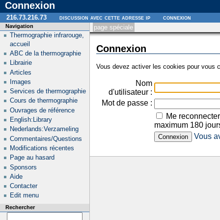
Connexion
216.73.216.73
discussion avec cette adresse ip
connexion
Navigation
page spéciale
Thermographie infrarouge,
accueil
Connexion
ABC de la thermographie
Librairie
Vous devez activer les cookies pour vous c
Articles
Images
Nom
Services de thermographie
d'utilisateur :
Cours de thermographie
Mot de passe :
Ouvrages de référence
Me reconnecter
English:Library
maximum 180 jour
Nederlands:Verzameling
Vous av
Commentaires/Questions
Modifications récentes
Page au hasard
Sponsors
Aide
Contacter
Edit menu
Rechercher