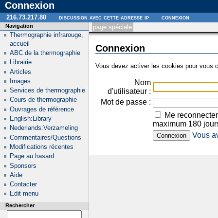
Connexion
216.73.217.80
discussion avec cette adresse ip
connexion
Navigation
page spéciale
Thermographie infrarouge,
accueil
Connexion
ABC de la thermographie
Librairie
Vous devez activer les cookies pour vous c
Articles
Images
Nom
Services de thermographie
d'utilisateur :
Cours de thermographie
Mot de passe :
Ouvrages de référence
Me reconnecter
English:Library
maximum 180 jour
Nederlands:Verzameling
Vous av
Commentaires/Questions
Modifications récentes
Page au hasard
Sponsors
Aide
Contacter
Edit menu
Rechercher