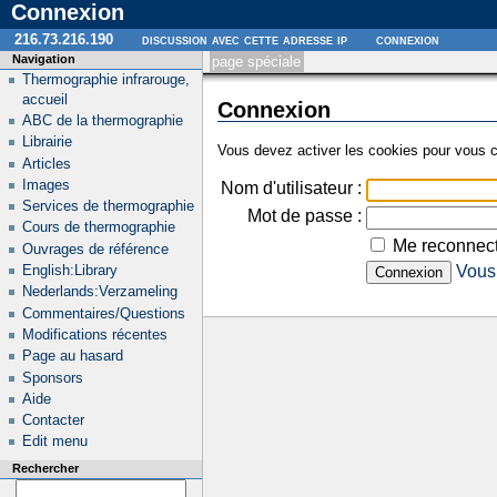
Connexion
216.73.216.190
discussion avec cette adresse ip
connexion
Navigation
page spéciale
Thermographie infrarouge,
accueil
Connexion
ABC de la thermographie
Librairie
Vous devez activer les cookies pour vous c
Articles
Images
Nom d'utilisateur :
Services de thermographie
Mot de passe :
Cours de thermographie
Me reconnect
Ouvrages de référence
English:Library
Vous 
Nederlands:Verzameling
Commentaires/Questions
Modifications récentes
Page au hasard
Sponsors
Aide
Contacter
Edit menu
Rechercher