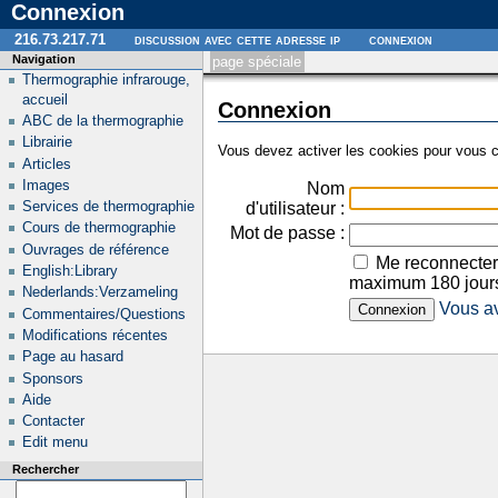
Connexion
216.73.217.71
discussion avec cette adresse ip
connexion
Navigation
page spéciale
Thermographie infrarouge,
accueil
Connexion
ABC de la thermographie
Librairie
Vous devez activer les cookies pour vous c
Articles
Images
Nom
Services de thermographie
d'utilisateur :
Cours de thermographie
Mot de passe :
Ouvrages de référence
Me reconnecter
English:Library
maximum 180 jour
Nederlands:Verzameling
Vous av
Commentaires/Questions
Modifications récentes
Page au hasard
Sponsors
Aide
Contacter
Edit menu
Rechercher