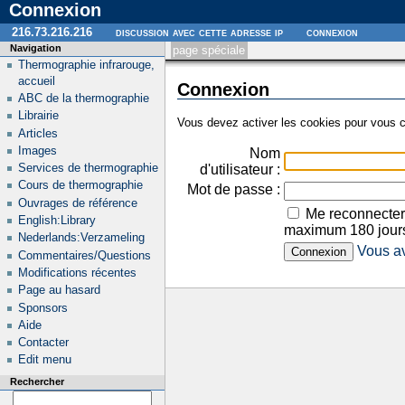
Connexion
216.73.216.216
discussion avec cette adresse ip
connexion
Navigation
page spéciale
Thermographie infrarouge,
accueil
Connexion
ABC de la thermographie
Librairie
Vous devez activer les cookies pour vous c
Articles
Images
Nom
Services de thermographie
d'utilisateur :
Cours de thermographie
Mot de passe :
Ouvrages de référence
Me reconnecter
English:Library
maximum 180 jour
Nederlands:Verzameling
Vous av
Commentaires/Questions
Modifications récentes
Page au hasard
Sponsors
Aide
Contacter
Edit menu
Rechercher