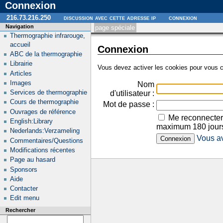
Connexion
216.73.216.250
discussion avec cette adresse ip
connexion
Navigation
page spéciale
Thermographie infrarouge,
accueil
Connexion
ABC de la thermographie
Librairie
Vous devez activer les cookies pour vous c
Articles
Images
Nom
Services de thermographie
d'utilisateur :
Cours de thermographie
Mot de passe :
Ouvrages de référence
Me reconnecter
English:Library
maximum 180 jour
Nederlands:Verzameling
Vous av
Commentaires/Questions
Modifications récentes
Page au hasard
Sponsors
Aide
Contacter
Edit menu
Rechercher