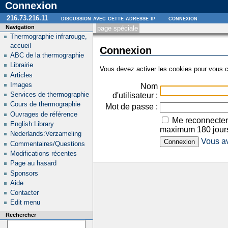
Connexion
216.73.216.11
discussion avec cette adresse ip
connexion
Navigation
page spéciale
Thermographie infrarouge,
accueil
Connexion
ABC de la thermographie
Librairie
Vous devez activer les cookies pour vous c
Articles
Images
Nom
Services de thermographie
d'utilisateur :
Cours de thermographie
Mot de passe :
Ouvrages de référence
Me reconnecter
English:Library
maximum 180 jour
Nederlands:Verzameling
Vous av
Commentaires/Questions
Modifications récentes
Page au hasard
Sponsors
Aide
Contacter
Edit menu
Rechercher