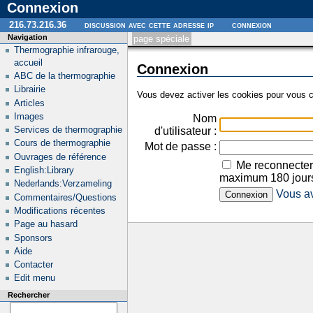
Connexion
216.73.216.36
discussion avec cette adresse ip
connexion
Navigation
page spéciale
Thermographie infrarouge,
accueil
Connexion
ABC de la thermographie
Librairie
Vous devez activer les cookies pour vous c
Articles
Images
Nom
Services de thermographie
d'utilisateur :
Cours de thermographie
Mot de passe :
Ouvrages de référence
Me reconnecter
English:Library
maximum 180 jour
Nederlands:Verzameling
Vous av
Commentaires/Questions
Modifications récentes
Page au hasard
Sponsors
Aide
Contacter
Edit menu
Rechercher