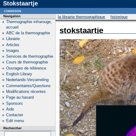
Stokstaartje
connexion
Navigation
la librairie thermographique
historique
Thermographie infrarouge,
accueil
stokstaartje
ABC de la thermographie
Librairie
Articles
Images
Services de thermographie
Cours de thermographie
Ouvrages de référence
English:Library
Nederlands:Verzameling
Commentaires/Questions
Modifications récentes
Page au hasard
Sponsors
Aide
Contacter
Edit menu
Rechercher