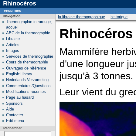
Rhinocéros
connexion
Navigation
la librairie thermographique
historique
Thermographie infrarouge,
accueil
Rhinocéros
ABC de la thermographie
Librairie
Articles
Mammifère herbivo
Images
Services de thermographie
d'une longueur ju
Cours de thermographie
Ouvrages de référence
jusqu'à 3 tonnes.
English:Library
Nederlands:Verzameling
Commentaires/Questions
Leur vient du gr
Modifications récentes
Page au hasard
Sponsors
Aide
Contacter
Edit menu
Rechercher