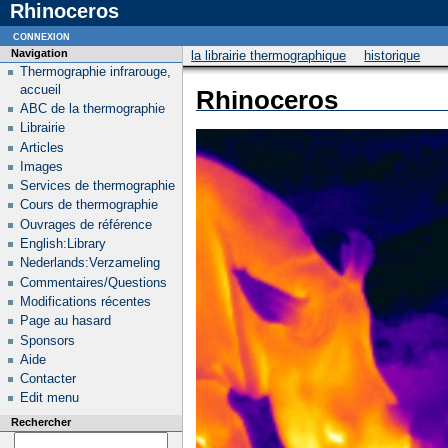
Rhinoceros
connexion
Navigation
la librairie thermographique
historique
Thermographie infrarouge,
accueil
Rhinoceros
ABC de la thermographie
Librairie
Articles
Images
Services de thermographie
Cours de thermographie
Ouvrages de référence
English:Library
Nederlands:Verzameling
Commentaires/Questions
Modifications récentes
Page au hasard
Sponsors
Aide
Contacter
Edit menu
Rechercher