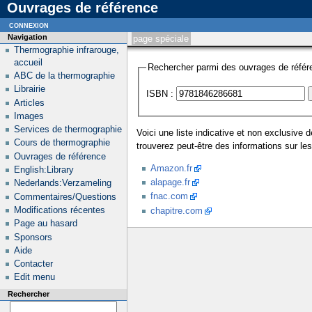
Ouvrages de référence
connexion
Navigation
page spéciale
Thermographie infrarouge,
accueil
Rechercher parmi des ouvrages de référ
ABC de la thermographie
Librairie
ISBN :
Articles
Images
Services de thermographie
Voici une liste indicative et non exclusive 
Cours de thermographie
trouverez peut-être des informations sur l
Ouvrages de référence
Amazon.fr
English:Library
alapage.fr
Nederlands:Verzameling
fnac.com
Commentaires/Questions
Modifications récentes
chapitre.com
Page au hasard
Sponsors
Aide
Contacter
Edit menu
Rechercher