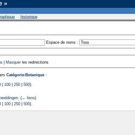
e »
graphique
historique
Espace de noms :
ns |
Masquer
les redirections
vers
Catégorie:Botanique
:
0
|
100
|
250
|
500
).
beeldingen
‎
(
← liens
)
0
|
100
|
250
|
500
).