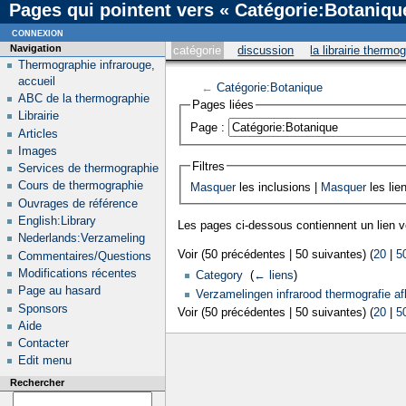
Pages qui pointent vers « Catégorie:Botaniqu
connexion
Navigation
catégorie
discussion
la librairie thermo
Thermographie infrarouge,
accueil
←
Catégorie:Botanique
ABC de la thermographie
Pages liées
Librairie
Page :
Articles
Images
Filtres
Services de thermographie
Cours de thermographie
Masquer
les inclusions |
Masquer
les lie
Ouvrages de référence
English:Library
Les pages ci-dessous contiennent un lien 
Nederlands:Verzameling
Voir (50 précédentes | 50 suivantes) (
20
|
5
Commentaires/Questions
Modifications récentes
Category
‎
(
← liens
)
Page au hasard
Verzamelingen infrarood thermografie af
Sponsors
Voir (50 précédentes | 50 suivantes) (
20
|
5
Aide
Contacter
Edit menu
Rechercher