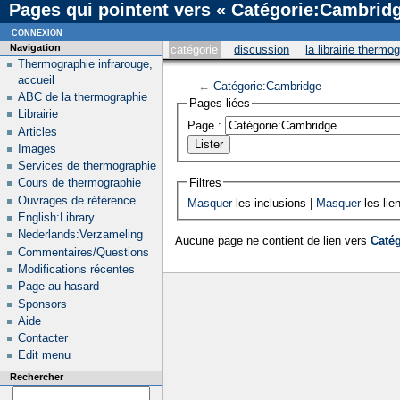
Pages qui pointent vers « Catégorie:Cambrid
connexion
Navigation
catégorie
discussion
la librairie thermo
Thermographie infrarouge,
accueil
←
Catégorie:Cambridge
ABC de la thermographie
Pages liées
Librairie
Page :
Articles
Images
Services de thermographie
Filtres
Cours de thermographie
Ouvrages de référence
Masquer
les inclusions |
Masquer
les lie
English:Library
Nederlands:Verzameling
Aucune page ne contient de lien vers
Caté
Commentaires/Questions
Modifications récentes
Page au hasard
Sponsors
Aide
Contacter
Edit menu
Rechercher