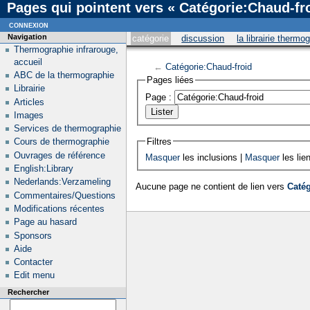
Pages qui pointent vers « Catégorie:Chaud-fr
connexion
Navigation
catégorie
discussion
la librairie thermo
Thermographie infrarouge,
accueil
←
Catégorie:Chaud-froid
ABC de la thermographie
Pages liées
Librairie
Page :
Articles
Images
Services de thermographie
Filtres
Cours de thermographie
Ouvrages de référence
Masquer
les inclusions |
Masquer
les lie
English:Library
Nederlands:Verzameling
Aucune page ne contient de lien vers
Catég
Commentaires/Questions
Modifications récentes
Page au hasard
Sponsors
Aide
Contacter
Edit menu
Rechercher