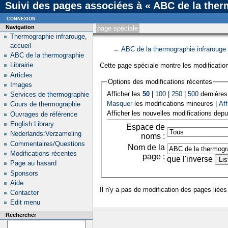
Suivi des pages associées à « ABC de la ther
connexion
Navigation
page spéciale
Thermographie infrarouge,
accueil
←
ABC de la thermographie infrarouge
ABC de la thermographie
Librairie
Cette page spéciale montre les modification
Articles
Options des modifications récentes
Images
Afficher les
50
|
100
|
250
|
500
dernières
Services de thermographie
Masquer
les modifications mineures |
Aff
Cours de thermographie
Afficher les nouvelles modifications depu
Ouvrages de référence
English:Library
Espace de
Nederlands:Verzameling
noms :
Commentaires/Questions
Nom de la
Modifications récentes
page :
que l'inverse
Page au hasard
Sponsors
Aide
Il n'y a pas de modification des pages liées
Contacter
Edit menu
Rechercher