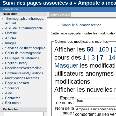
Suivi des pages associées à « Ampoule à inc
connexion
Navigation
page spéciale
Thermographie infrarouge,
accueil
←
Ampoule à incandescence
ABC de la thermographie
Librairie
Cette page spéciale montre les modification
Articles
Options des modifications récentes
Images
Afficher les
50
|
100
|
Services de thermographie
Cours de thermographie
cours des
1
|
3
|
7
|
14
Ouvrages de référence
English:Library
Masquer
les modificat
Nederlands:Verzameling
utilisateurs anonymes 
Commentaires/Questions
Modifications récentes
modifications.
Page au hasard
Afficher les nouvelles
Sponsors
Aide
Espace
Contacter
de noms :
Edit menu
Nom de la
Rechercher
page :
comportent un lien ver