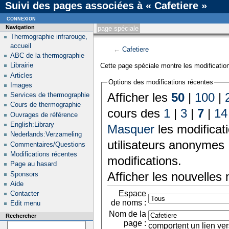
Suivi des pages associées à « Cafetiere »
connexion
Navigation
page spéciale
Thermographie infrarouge,
accueil
←
Cafetiere
ABC de la thermographie
Librairie
Cette page spéciale montre les modification
Articles
Options des modifications récentes
Images
Afficher les
50
|
100
|
Services de thermographie
Cours de thermographie
cours des
1
|
3
|
7
|
14
Ouvrages de référence
English:Library
Masquer
les modificat
Nederlands:Verzameling
utilisateurs anonymes 
Commentaires/Questions
Modifications récentes
modifications.
Page au hasard
Afficher les nouvelles
Sponsors
Aide
Espace
Contacter
de noms :
Edit menu
Nom de la
Rechercher
page :
comportent un lien ver