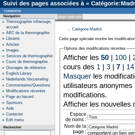
Suivi des pages associées à « Catégorie:Madr
connexion
Navigation
page spéciale
Thermographie infrarouge,
accueil
←
Catégorie:Madrid
ABC de la thermographie
Librairie
Cette page spéciale montre les modification
Articles
Options des modifications récentes
Images
Afficher les
50
|
100
|
Services de thermographie
Cours de thermographie
cours des
1
|
3
|
7
|
14
Ouvrages de référence
English:Library
Masquer
les modificat
Nederlands:Verzameling
utilisateurs anonymes 
Commentaires/Questions
Modifications récentes
modifications.
Page au hasard
Afficher les nouvelles
Sponsors
Aide
Espace
Contacter
de noms :
Edit menu
Nom de la
Rechercher
page :
comportent un lien ver