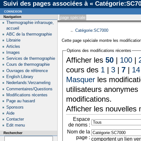
Suivi des pages associées à « Catégorie:SC7
connexion
Navigation
page spéciale
Thermographie infrarouge,
accueil
←
Catégorie:SC7000
ABC de la thermographie
Librairie
Cette page spéciale montre les modification
Articles
Options des modifications récentes
Images
Afficher les
50
|
100
|
Services de thermographie
Cours de thermographie
cours des
1
|
3
|
7
|
14
Ouvrages de référence
English:Library
Masquer
les modificat
Nederlands:Verzameling
utilisateurs anonymes 
Commentaires/Questions
Modifications récentes
modifications.
Page au hasard
Afficher les nouvelles
Sponsors
Aide
Espace
Contacter
de noms :
Edit menu
Nom de la
Rechercher
page :
comportent un lien ver