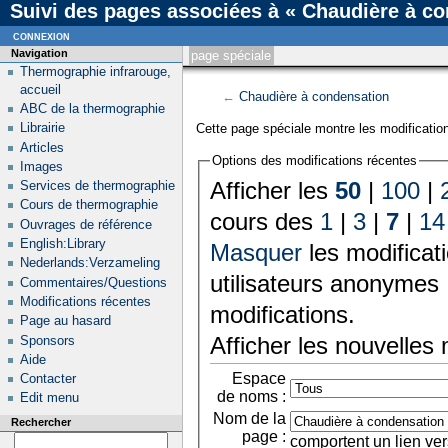
Suivi des pages associées à « Chaudière à c
connexion
Navigation
page spéciale
Thermographie infrarouge,
accueil
←
Chaudière à condensation
ABC de la thermographie
Librairie
Cette page spéciale montre les modification
Articles
Options des modifications récentes
Images
Afficher les
50
|
100
|
Services de thermographie
Cours de thermographie
cours des
1
|
3
|
7
|
14
Ouvrages de référence
English:Library
Masquer
les modificat
Nederlands:Verzameling
utilisateurs anonymes 
Commentaires/Questions
Modifications récentes
modifications.
Page au hasard
Afficher les nouvelles
Sponsors
Aide
Espace
Contacter
de noms :
Edit menu
Nom de la
Rechercher
page :
comportent un lien ver