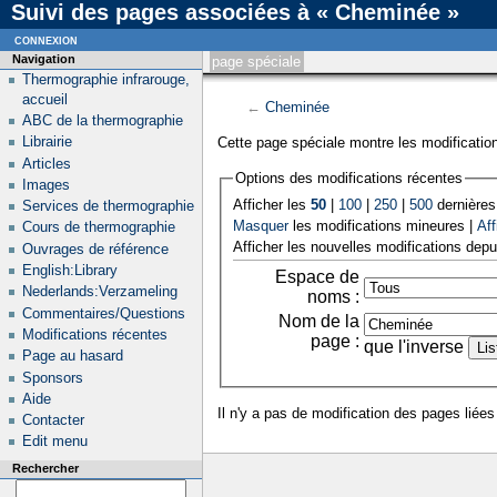
Suivi des pages associées à « Cheminée »
connexion
Navigation
page spéciale
Thermographie infrarouge,
accueil
←
Cheminée
ABC de la thermographie
Librairie
Cette page spéciale montre les modification
Articles
Options des modifications récentes
Images
Afficher les
50
|
100
|
250
|
500
dernières
Services de thermographie
Masquer
les modifications mineures |
Aff
Cours de thermographie
Afficher les nouvelles modifications depu
Ouvrages de référence
English:Library
Espace de
Nederlands:Verzameling
noms :
Commentaires/Questions
Nom de la
Modifications récentes
page :
que l'inverse
Page au hasard
Sponsors
Aide
Il n'y a pas de modification des pages liées
Contacter
Edit menu
Rechercher