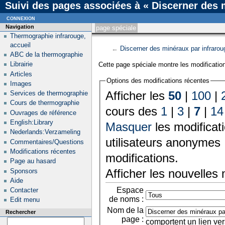
Suivi des pages associées à « Discerner des 
connexion
Navigation
page spéciale
Thermographie infrarouge,
accueil
←
Discerner des minéraux par infrarou
ABC de la thermographie
Librairie
Cette page spéciale montre les modification
Articles
Options des modifications récentes
Images
Afficher les
50
|
100
|
Services de thermographie
Cours de thermographie
cours des
1
|
3
|
7
|
14
Ouvrages de référence
English:Library
Masquer
les modificat
Nederlands:Verzameling
utilisateurs anonymes 
Commentaires/Questions
Modifications récentes
modifications.
Page au hasard
Afficher les nouvelles
Sponsors
Aide
Espace
Contacter
de noms :
Edit menu
Nom de la
Rechercher
page :
comportent un lien ver