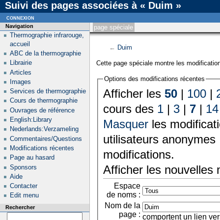
Suivi des pages associées à « Duim »
connexion
Navigation
page spéciale
Thermographie infrarouge,
accueil
←
Duim
ABC de la thermographie
Librairie
Cette page spéciale montre les modification
Articles
Options des modifications récentes
Images
Afficher les
50
|
100
|
Services de thermographie
Cours de thermographie
cours des
1
|
3
|
7
|
14
Ouvrages de référence
English:Library
Masquer
les modificat
Nederlands:Verzameling
utilisateurs anonymes 
Commentaires/Questions
Modifications récentes
modifications.
Page au hasard
Afficher les nouvelles
Sponsors
Aide
Espace
Contacter
de noms :
Edit menu
Nom de la
Rechercher
page :
comportent un lien ver