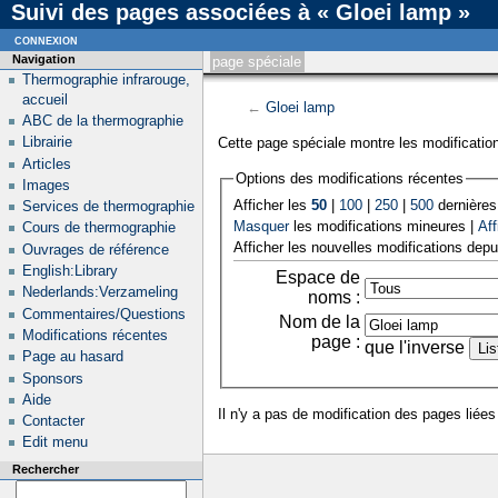
Suivi des pages associées à « Gloei lamp »
connexion
Navigation
page spéciale
Thermographie infrarouge,
accueil
←
Gloei lamp
ABC de la thermographie
Librairie
Cette page spéciale montre les modification
Articles
Options des modifications récentes
Images
Afficher les
50
|
100
|
250
|
500
dernières
Services de thermographie
Masquer
les modifications mineures |
Aff
Cours de thermographie
Afficher les nouvelles modifications depu
Ouvrages de référence
English:Library
Espace de
Nederlands:Verzameling
noms :
Commentaires/Questions
Nom de la
Modifications récentes
page :
que l'inverse
Page au hasard
Sponsors
Aide
Il n'y a pas de modification des pages liées
Contacter
Edit menu
Rechercher