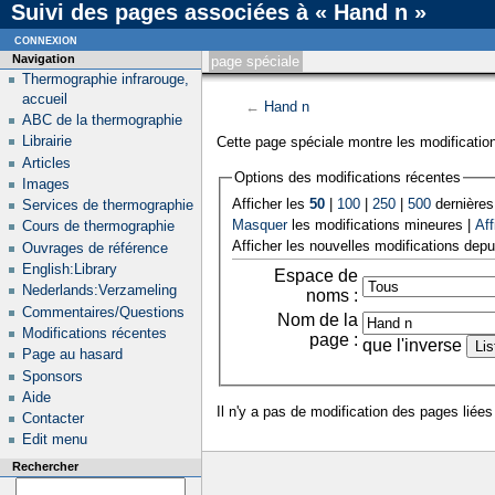
Suivi des pages associées à « Hand n »
connexion
Navigation
page spéciale
Thermographie infrarouge,
accueil
←
Hand n
ABC de la thermographie
Librairie
Cette page spéciale montre les modification
Articles
Options des modifications récentes
Images
Afficher les
50
|
100
|
250
|
500
dernières
Services de thermographie
Masquer
les modifications mineures |
Aff
Cours de thermographie
Afficher les nouvelles modifications depu
Ouvrages de référence
English:Library
Espace de
Nederlands:Verzameling
noms :
Commentaires/Questions
Nom de la
Modifications récentes
page :
que l'inverse
Page au hasard
Sponsors
Aide
Il n'y a pas de modification des pages liées
Contacter
Edit menu
Rechercher