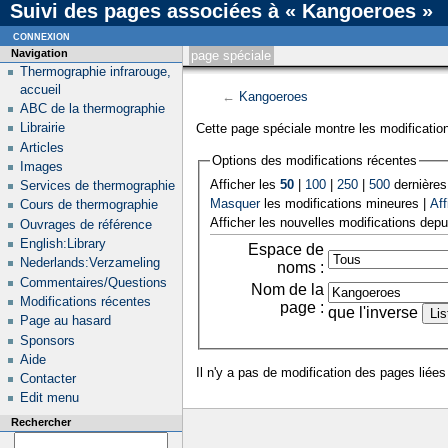
Suivi des pages associées à « Kangoeroes »
connexion
Navigation
page spéciale
Thermographie infrarouge,
accueil
←
Kangoeroes
ABC de la thermographie
Librairie
Cette page spéciale montre les modification
Articles
Options des modifications récentes
Images
Afficher les
50
|
100
|
250
|
500
dernières
Services de thermographie
Masquer
les modifications mineures |
Aff
Cours de thermographie
Afficher les nouvelles modifications depu
Ouvrages de référence
English:Library
Espace de
Nederlands:Verzameling
noms :
Commentaires/Questions
Nom de la
Modifications récentes
page :
que l'inverse
Page au hasard
Sponsors
Aide
Il n'y a pas de modification des pages liées
Contacter
Edit menu
Rechercher