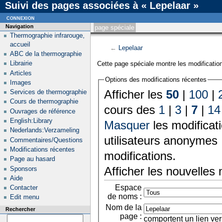
Suivi des pages associées à « Lepelaar »
connexion
Navigation
page spéciale
Thermographie infrarouge,
accueil
←
Lepelaar
ABC de la thermographie
Librairie
Cette page spéciale montre les modification
Articles
Options des modifications récentes
Images
Afficher les
50
|
100
|
Services de thermographie
Cours de thermographie
cours des
1
|
3
|
7
|
14
Ouvrages de référence
English:Library
Masquer
les modificat
Nederlands:Verzameling
utilisateurs anonymes 
Commentaires/Questions
Modifications récentes
modifications.
Page au hasard
Afficher les nouvelles
Sponsors
Aide
Espace
Contacter
de noms :
Edit menu
Nom de la
Rechercher
page :
comportent un lien ver