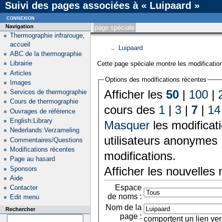
Suivi des pages associées à « Luipaard »
connexion
Navigation
page spéciale
Thermographie infrarouge,
accueil
←
Luipaard
ABC de la thermographie
Librairie
Cette page spéciale montre les modification
Articles
Options des modifications récentes
Images
Afficher les
50
|
100
|
Services de thermographie
Cours de thermographie
cours des
1
|
3
|
7
|
14
Ouvrages de référence
English:Library
Masquer
les modificat
Nederlands:Verzameling
utilisateurs anonymes 
Commentaires/Questions
Modifications récentes
modifications.
Page au hasard
Afficher les nouvelles
Sponsors
Aide
Espace
Contacter
de noms :
Edit menu
Nom de la
Rechercher
page :
comportent un lien ver